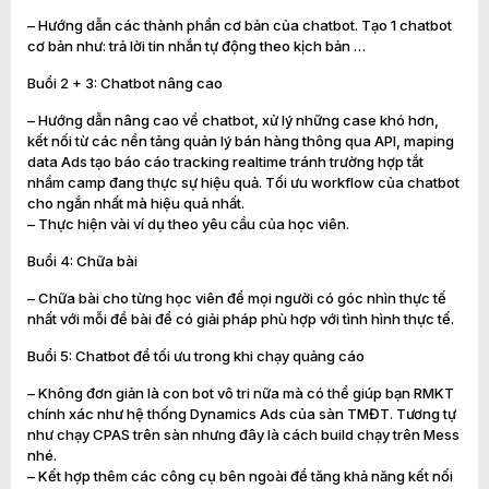
– Hướng dẫn các thành phần cơ bản của chatbot. Tạo 1 chatbot
cơ bản như: trả lời tin nhắn tự động theo kịch bản …
Buổi 2 + 3: Chatbot nâng cao
– Hướng dẫn nâng cao về chatbot, xử lý những case khó hơn,
kết nối từ các nền tảng quản lý bán hàng thông qua API, maping
data Ads tạo báo cáo tracking realtime tránh trường hợp tắt
nhầm camp đang thực sự hiệu quả. Tối ưu workflow của chatbot
cho ngắn nhất mà hiệu quả nhất.
– Thực hiện vài ví dụ theo yêu cầu của học viên.
Buổi 4: Chữa bài
– Chữa bài cho từng học viên để mọi người có góc nhìn thực tế
nhất với mỗi đề bài để có giải pháp phù hợp với tình hình thực tế.
Buổi 5: Chatbot để tối ưu trong khi chạy quảng cáo
– Không đơn giản là con bot vô tri nữa mà có thể giúp bạn RMKT
chính xác như hệ thống Dynamics Ads của sàn TMĐT. Tương tự
như chạy CPAS trên sàn nhưng đây là cách build chạy trên Mess
nhé.
– Kết hợp thêm các công cụ bên ngoài để tăng khả năng kết nối