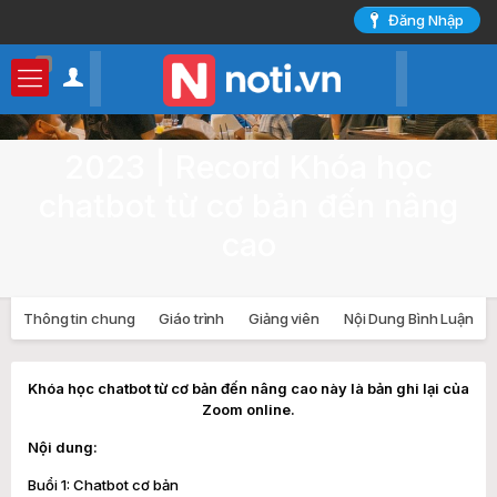
Đăng Nhập
0
2023 | Record Khóa học
chatbot từ cơ bản đến nâng
cao
Thông tin chung
Giáo trình
Giảng viên
Nội Dung Bình Luận
Khóa học chatbot từ cơ bản đến nâng cao này là bản ghi lại của
Zoom online.
Nội dung:
Buổi 1: Chatbot cơ bản