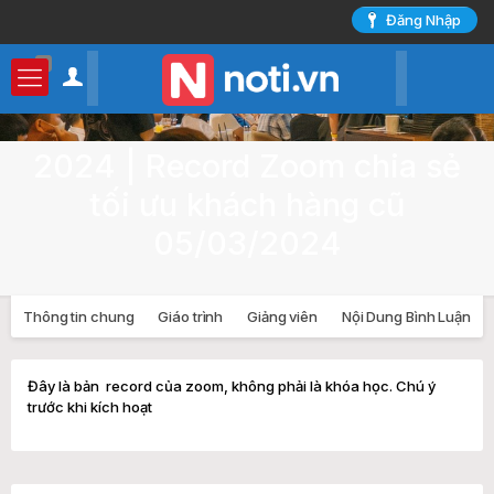
Đăng Nhập
0
2024 | Record Zoom chia sẻ
tối ưu khách hàng cũ
05/03/2024
Thông tin chung
Giáo trình
Giảng viên
Nội Dung Bình Luận
Đây là bản record của zoom, không phải là khóa học. Chú ý
trước khi kích hoạt