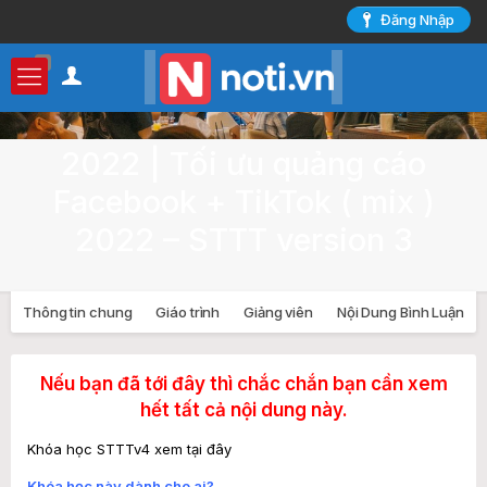
Đăng Nhập
0
2022 | Tối ưu quảng cáo
Facebook + TikTok ( mix )
2022 – STTT version 3
Thông tin chung
Giáo trình
Giảng viên
Nội Dung Bình Luận
Nếu bạn đã tới đây thì chắc chắn bạn cần xem
hết tất cả nội dung này.
Khóa học STTTv4 xem
tại đây
Khóa học này dành cho ai?