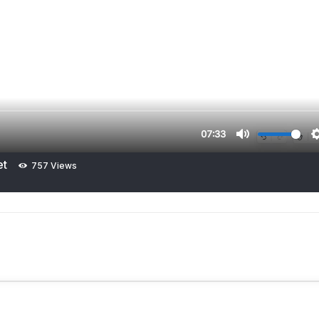
et
757 Views