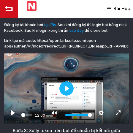
Bài Học
Đăng ký tài khoản bot
tại đây
. Sau khi đăng ký thì login bot bằng nick
Facebook. Sau khi login xong thì ấn
vào đây
để clone bot.
Link tạo mã code: https://open.larksuite.com/open-
apis/authen/v1/index?redirect_uri={REDIRECT_URI}&app_id={APPID}
Play
12:00
Play
Mute
Settings
Enter
fullscr
Bước 3: Xử lý token trên bot để chuẩn bị kết nối giữa