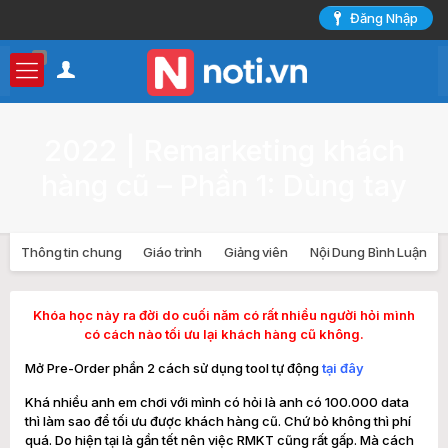
Đăng Nhập
0
2022 | Remarketing khách
hàng cũ – Phần 1: Dùng tay
Thông tin chung
Giáo trình
Giảng viên
Nội Dung Bình Luận
Khóa học này ra đời do cuối năm có rất nhiều người hỏi mình
có cách nào tối ưu lại khách hàng cũ không.
Mở Pre-Order phần 2 cách sử dụng tool tự động
tại đây
Khá nhiều anh em chơi với mình có hỏi là anh có 100.000 data
thì làm sao để tối ưu được khách hàng cũ. Chứ bỏ không thì phí
quá. Do hiện tại là gần tết nên việc RMKT cũng rất gấp. Mà cách